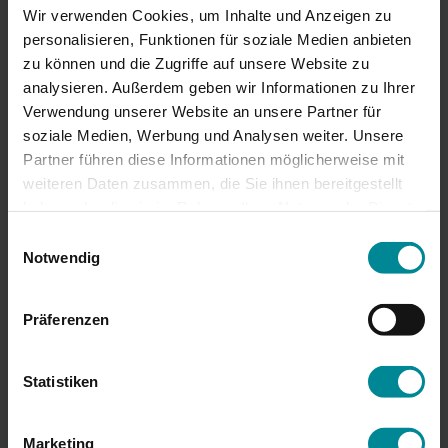
Wir verwenden Cookies, um Inhalte und Anzeigen zu
personalisieren, Funktionen für soziale Medien anbieten
zu können und die Zugriffe auf unsere Website zu
analysieren. Außerdem geben wir Informationen zu Ihrer
Verwendung unserer Website an unsere Partner für
soziale Medien, Werbung und Analysen weiter. Unsere
Partner führen diese Informationen möglicherweise mit
weiteren Daten zusammen, die Sie ihnen bereitgestellt
haben oder die sie im Rahmen Ihrer Nutzung der Dienste
Intervall-Hypoxie-Hyperoxie-
gesammelt haben.
Einwilligungsauswahl
Therapie (IHHT)
Notwendig
Innovative Sauerstoffwechselbehandlung für 
Zellregeneration und Leistungssteigerung
Präferenzen
Mehr erfahren
Statistiken
Marketing