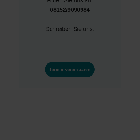
Rufen Sie uns an:
08152/9090984
Schreiben Sie uns:
Termin vereinbaren
Unsere private Arztpraxis in 
Seefeld-Hechendorf am Pilsensee
bietet einen ganzheitlichen 