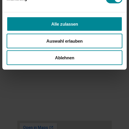
Lage
Alle zulassen
Adresse
Bahnhofstraße 8 
Auswahl erlauben
82229 Seefeld-Hechendorf am Pilsensee
Ablehnen
Sprechzeiten
Montag: 8:30 - 12:00 Uhr + 16:00 - 18:00 Uhr
Dienstag: 8:30 - 12:00 Uhr
Mittwoch: 8:30 - 13:00 Uhr + 14:00 - 18:00 
Uhr
Donnerstag: 8:30 - 12:00 Uhr
Freitag: 8:30 - 12:00 Uhr