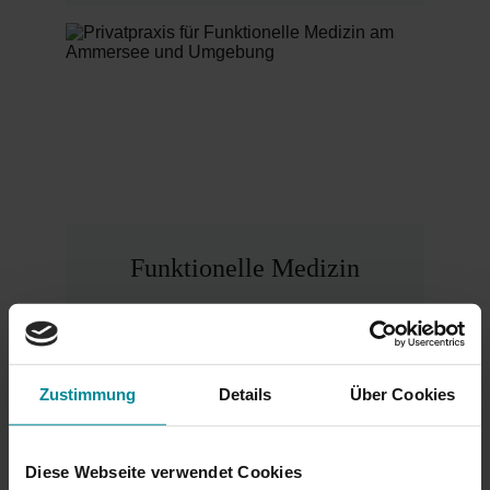
Funktionelle Medizin
Symptome in ihrer Wurzel erkennen und 
effektiv und individuell behandeln
Zustimmung
Details
Über Cookies
Mehr erfahren
Diese Webseite verwendet Cookies