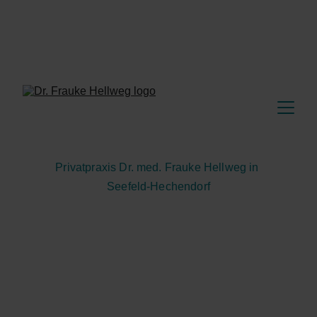
Wir erweitern unsere Öffnungszeiten!
Mo - Fr: 8:30 - 12 Uhr
Mo: 16 - 18 Uhr
Mi: 8:30 - 13 Uhr + 14 - 18 Uhr
Privatpraxis Dr. med. Frauke Hellweg in 
Seefeld-Hechendorf